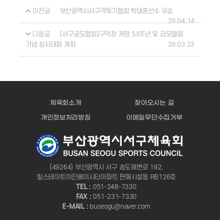
이전글
부산광역시서구격투기협회 박태훈선수 우승
26.04.14
다음글
[서구궁도협회]구덕정 개정 53주년 및 리모델링
26.03.23
기념 상사대회 개최
체육회소개
찾아오시는 길
개인정보처리방침
이메일무단수집거부
(49264) 부산광역시 서구 송도해변로 192,
힐스테이트이진베이시티아파트 판매시설동 RB126호
TEL :
051-248-7330
FAX :
051-231-7330
E-MAIL :
buseogu@naver.com