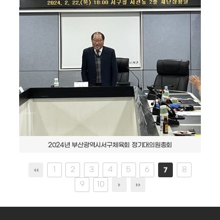
2024년 부산광역시서구체육회 정기대의원총회
1
2
3
4
5
6
8
7
9
10