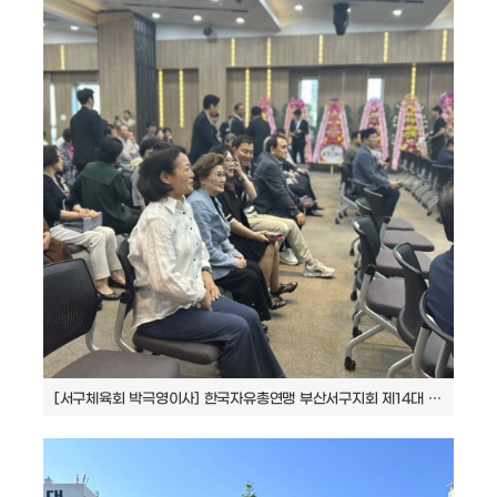
[서구체육회 박극영이사] 한국자유총연맹 부산서구지회 제14대 회장 취임