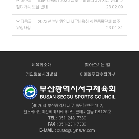
이전글
[대한체육회] 2023 헬로우 패밀리 3기 사업 안내 및
23.02.09
참여가족 모집 안내
다음글
2023년 부산광역시서구체육회 회원종목단체 협조
23.01.31
요청사항
체육회소개
찾아오시는 길
개인정보처리방침
이메일무단수집거부
(49264) 부산광역시 서구 송도해변로 192,
힐스테이트이진베이시티아파트 판매시설동 RB126호
TEL :
051-248-7330
FAX :
051-231-7330
E-MAIL :
buseogu@naver.com