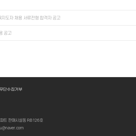
육지도자 채용 서류전형 합격자 공고
용 공고
무단수집거부
아파트 판매시설동 RB126호
u@naver.com