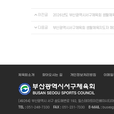
이전글
2026년도 부산광역시서구체육회 생활체
다음글
부산광역시서구체육회 생활체육지도자 채
체육회소개
찾아오시는 길
개인정보처리방침
이메일
(49264) 부산광역시 서구 송도해변로 192, 힐스테이트이진베이시티
TEL :
051-248-7330
FAX :
051-231-7330
E-MAIL :
buseog