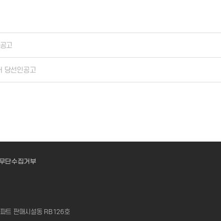
 공고
거 당선인공고
무단수집거부
아파트 판매시설동 RB126호