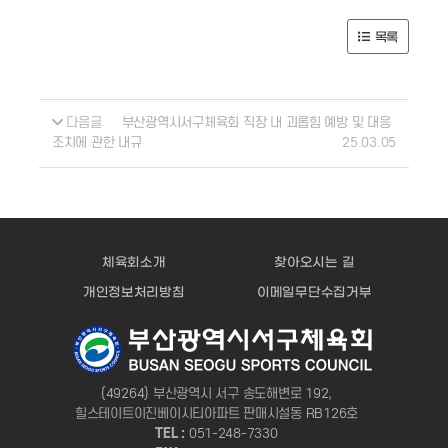
목록
다음글
부산광역시서구체육회 직장 내 괴롭힘 예방 및 대응
25.03.05
조치에 관한 내규
체육회소개
찾아오시는 길
개인정보처리방침
이메일무단수집거부
(49264) 부산광역시 서구 송도해변로 192,
힐스테이트이진베이시티아파트 판매시설동 RB126호
TEL :
051-248-7330